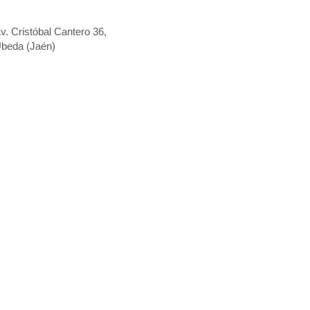
el: 639 90 15 35
v. Cristóbal Cantero 36,
beda (Jaén)
el: 696 58 40 72