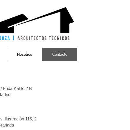
Nosotros
Contacto
/ Frida Kahlo 2 B
adrid
el: 696 58 40 72 - 639 90 15 35
v. Ilustración 115, 2
ranada