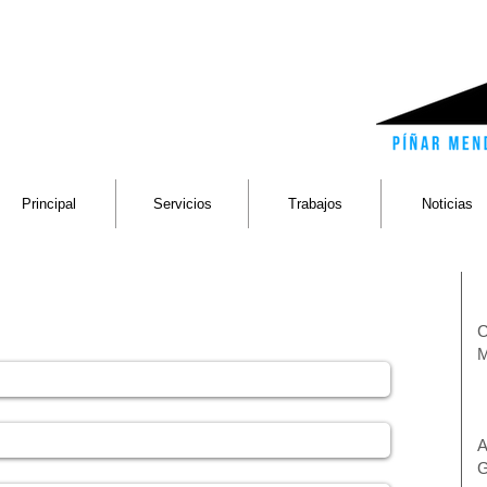
Principal
Servicios
Trabajos
Noticias
 este formulario o enviando un correo a:
C
M
T
A
G